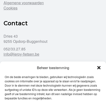
Algemene voorwaarden
Cookies
Contact
Dries 43
9255 Opdorp-Buggenhout
052/33.27.85
info@leroy-fietsen.be
Beheer toestemming
Openingsuren
Om de beste ervaringen te bieden, gebruiken wij technologieën zoals
cookies om informatie over je apparaat op te slaan en/of te raadplegen.
Ma
gesloten
Door in te stemmen met deze technologieën kunnen wij gegevens zoals
Di
9u – 12u
13u – 18u00
surfgedrag of unieke ID's op deze site verwerken. Als je geen toestemming
Wo
9u – 12u
13u – 18u00
geeft of uw toestemming intrekt, kan dit een nadelige invloed hebben op
Do
9u – 12u
13u – 18u00
bepaalde functies en mogelijkheden.
Vr
9u – 12u
13u – 18u00