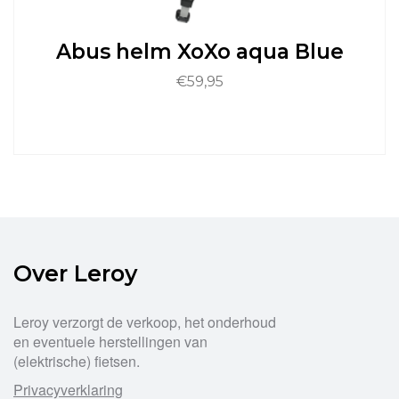
op
de
Abus helm XoXo aqua Blue
productpagina
€
59,95
Dit
product
heeft
meerdere
variaties.
Deze
optie
kan
gekozen
Over Leroy
worden
op
Leroy verzorgt de verkoop, het onderhoud
de
productpagina
en eventuele herstellingen van
(elektrische) fietsen.
Privacyverklaring