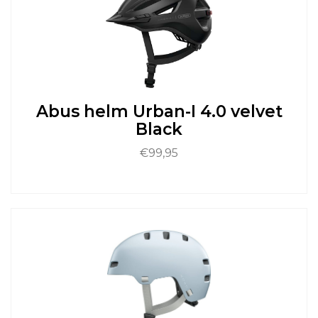
Deze
optie
kan
gekozen
worden
op
de
Abus helm Urban-I 4.0 velvet
productpagina
Black
€
99,95
Dit
product
heeft
meerdere
variaties.
Deze
optie
kan
gekozen
worden