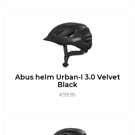
product
heeft
meerdere
variaties.
Deze
optie
kan
gekozen
worden
op
de
productpagina
Abus helm Urban-I 3.0 Velvet
Black
€
99,95
Dit
product
heeft
meerdere
variaties.