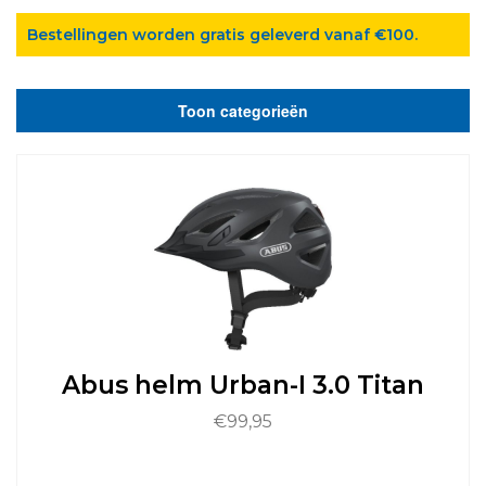
Bestellingen worden gratis geleverd vanaf €100.
Toon categorieën
Abus helm Urban-I 3.0 Titan
€
99,95
Dit