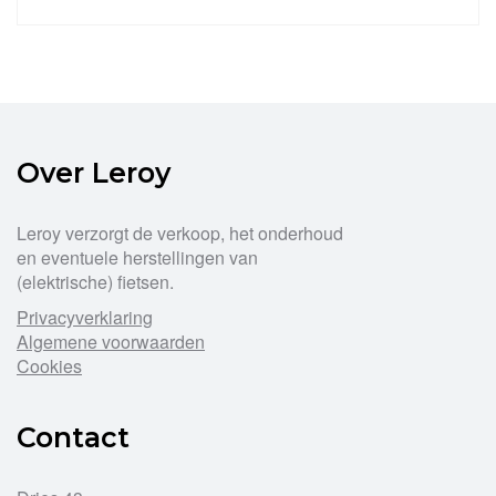
Dit
product
heeft
meerdere
variaties.
Deze
optie
Over Leroy
kan
gekozen
worden
Leroy verzorgt de verkoop, het onderhoud
op
en eventuele herstellingen van
de
(elektrische) fietsen.
productpagina
Privacyverklaring
Algemene voorwaarden
Cookies
Contact