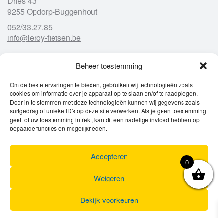
Dries 43
9255 Opdorp-Buggenhout
052/33.27.85
info@leroy-fietsen.be
Beheer toestemming
Openingsuren
Om de beste ervaringen te bieden, gebruiken wij technologieën zoals
cookies om informatie over je apparaat op te slaan en/of te raadplegen.
Ma
gesloten
Door in te stemmen met deze technologieën kunnen wij gegevens zoals
Di
9u – 12u
13u – 18u00
surfgedrag of unieke ID's op deze site verwerken. Als je geen toestemming
Wo
9u – 12u
13u – 18u00
geeft of uw toestemming intrekt, kan dit een nadelige invloed hebben op
Do
9u – 12u
13u – 18u00
bepaalde functies en mogelijkheden.
Vr
9u – 12u
13u – 18u00
Za
9u
17u
Accepteren
Zo
gesloten
0
Weigeren
Bekijk voorkeuren