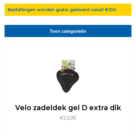
Bestellingen worden gratis geleverd vanaf €100.
Toon categorieën
Velo zadeldek gel D extra dik
€
23,95
Dit