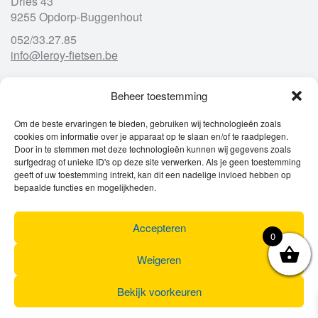
Dries 43
9255 Opdorp-Buggenhout
052/33.27.85
info@leroy-fietsen.be
Beheer toestemming
Openingsuren
Om de beste ervaringen te bieden, gebruiken wij technologieën zoals
cookies om informatie over je apparaat op te slaan en/of te raadplegen.
Ma
gesloten
Door in te stemmen met deze technologieën kunnen wij gegevens zoals
Di
9u – 12u
13u – 18u00
surfgedrag of unieke ID's op deze site verwerken. Als je geen toestemming
Wo
9u – 12u
13u – 18u00
geeft of uw toestemming intrekt, kan dit een nadelige invloed hebben op
Do
9u – 12u
13u – 18u00
bepaalde functies en mogelijkheden.
Vr
9u – 12u
13u – 18u00
Za
9u
17u
Accepteren
Zo
gesloten
0
Weigeren
Bekijk voorkeuren