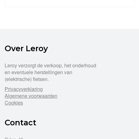
product
heeft
meerdere
variaties.
Deze
optie
kan
gekozen
Over Leroy
worden
op
Leroy verzorgt de verkoop, het onderhoud
de
productpagina
en eventuele herstellingen van
(elektrische) fietsen.
Privacyverklaring
Algemene voorwaarden
Cookies
Contact