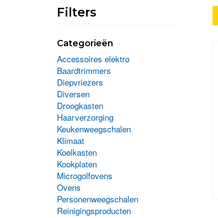
Filters
Categorieën
Accessoires elektro
Baardtrimmers
Diepvriezers
Diversen
Droogkasten
Haarverzorging
Keukenweegschalen
Klimaat
Koelkasten
Kookplaten
Microgolfovens
Ovens
D
Personenweegschalen
p
Reinigingsproducten
h