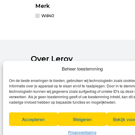
Merk
Wd40
Over Leroy
Beheer toestemming
Leroy verzorgt de verkoop, het onderhoud
Om de beste ervaringen te bieden, gebruiken wij technologieën zoals cooki
en eventuele herstellingen van
informatie over je apparaat op te slaan en/of te raadplegen. Door in te stem
(elektrische) fietsen.
technologieën kunnen wij gegevens zoals surfgedrag of unieke ID's op deze 
verwerken. Als je geen toestemming geeft of uw toestemming intrekt, kan dit 
Privacyverklaring
nadelige invloed hebben op bepaalde functies en mogelijkheden.
Algemene voorwaarden
Cookies
Accepteren
Weigeren
Bekijk voo
Privacyverklaring