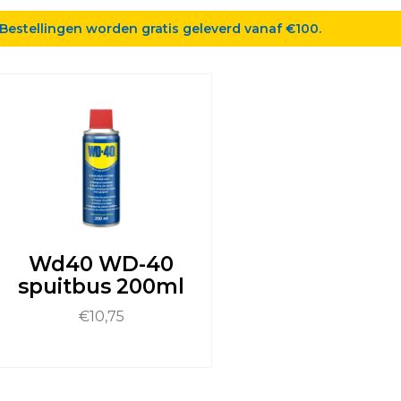
Bestellingen worden gratis geleverd vanaf €100.
Wd40 WD-40
spuitbus 200ml
€
10,75
it
roduct
eeft