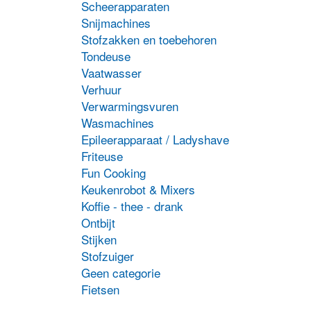
Scheerapparaten
m
Snijmachines
v
Stofzakken en toebehoren
D
o
Tondeuse
k
Vaatwasser
g
Verhuur
w
Verwarmingsvuren
o
Wasmachines
d
p
Epileerapparaat / Ladyshave
Friteuse
Fun Cooking
Keukenrobot & Mixers
Koffie - thee - drank
Ontbijt
Stijken
Stofzuiger
Geen categorie
Fietsen