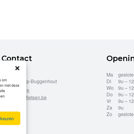
Contact
Openi
Dries 43
Ma
geslot
es om
9255 Opdorp-Buggenhout
Di
9u – 1
men met deze
Wo
9u – 1
052/33.27.85
site
Do
9u – 1
een
info@leroy-fietsen.be
Vr
9u – 1
Za
9u
Zo
geslot
rkeuren