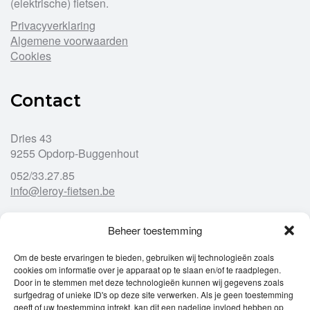
(elektrische) fietsen.
Privacyverklaring
Algemene voorwaarden
Cookies
Contact
Dries 43
9255 Opdorp-Buggenhout
052/33.27.85
info@leroy-fietsen.be
Beheer toestemming
Openingsuren
Om de beste ervaringen te bieden, gebruiken wij technologieën zoals
cookies om informatie over je apparaat op te slaan en/of te raadplegen.
Ma
gesloten
Door in te stemmen met deze technologieën kunnen wij gegevens zoals
Di
9u – 12u
13u – 18u00
surfgedrag of unieke ID's op deze site verwerken. Als je geen toestemming
Wo
9u – 12u
13u – 18u00
geeft of uw toestemming intrekt, kan dit een nadelige invloed hebben op