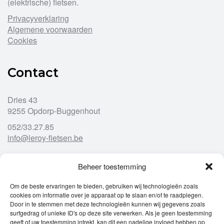
(elektrische) fietsen.
Privacyverklaring
Algemene voorwaarden
Cookies
Contact
Dries 43
9255 Opdorp-Buggenhout
052/33.27.85
info@leroy-fietsen.be
Beheer toestemming
Openingsuren
Om de beste ervaringen te bieden, gebruiken wij technologieën zoals
cookies om informatie over je apparaat op te slaan en/of te raadplegen.
Ma
gesloten
Door in te stemmen met deze technologieën kunnen wij gegevens zoals
Di
9u – 12u
13u – 18u00
surfgedrag of unieke ID's op deze site verwerken. Als je geen toestemming
Wo
9u – 12u
13u – 18u00
geeft of uw toestemming intrekt, kan dit een nadelige invloed hebben op