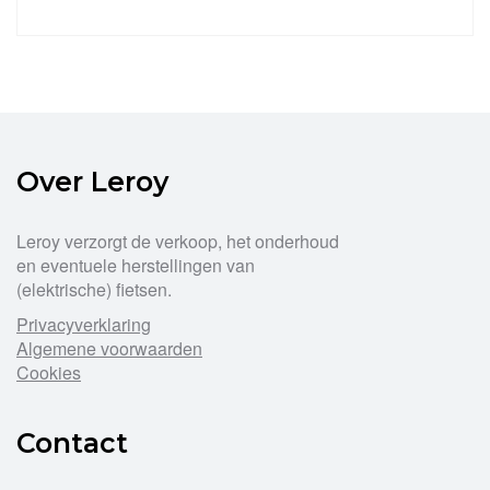
Dit
product
heeft
meerdere
variaties.
Deze
optie
Over Leroy
kan
gekozen
Leroy verzorgt de verkoop, het onderhoud
worden
op
en eventuele herstellingen van
de
(elektrische) fietsen.
productpagina
Privacyverklaring
Algemene voorwaarden
Cookies
Contact