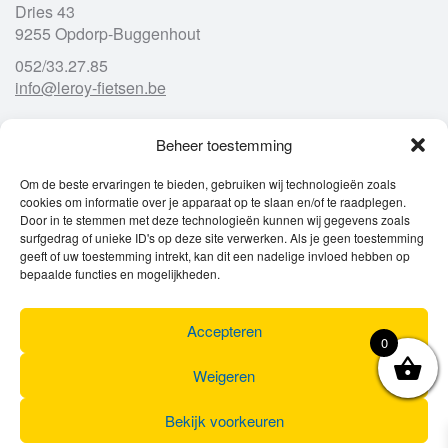
Dries 43
9255 Opdorp-Buggenhout
052/33.27.85
info@leroy-fietsen.be
Beheer toestemming
Openingsuren
Om de beste ervaringen te bieden, gebruiken wij technologieën zoals
cookies om informatie over je apparaat op te slaan en/of te raadplegen.
Ma
gesloten
Door in te stemmen met deze technologieën kunnen wij gegevens zoals
Di
9u – 12u
13u – 18u00
surfgedrag of unieke ID's op deze site verwerken. Als je geen toestemming
Wo
9u – 12u
13u – 18u00
geeft of uw toestemming intrekt, kan dit een nadelige invloed hebben op
Do
9u – 12u
13u – 18u00
bepaalde functies en mogelijkheden.
Vr
9u – 12u
13u – 18u00
Za
9u
17u
Accepteren
Zo
gesloten
0
Weigeren
Bekijk voorkeuren