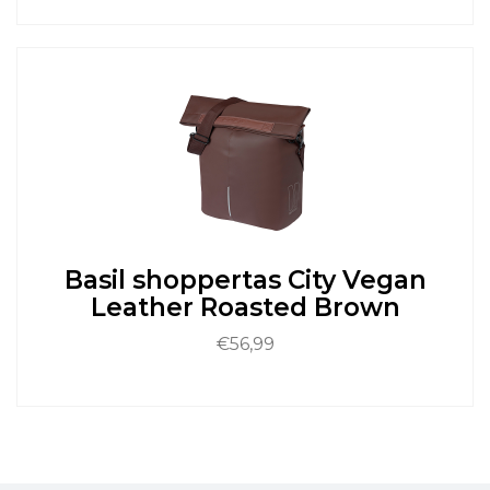
Dit
product
heeft
meerdere
variaties.
Deze
optie
kan
gekozen
worden
op
de
Basil shoppertas City Vegan
productpagina
Leather Roasted Brown
€
56,99
Dit
product
heeft
meerdere
variaties.