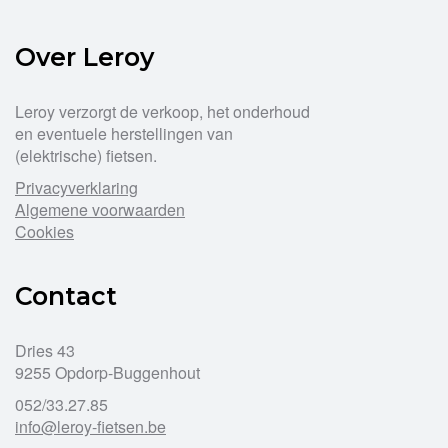
Deze
optie
Over Leroy
kan
gekozen
worden
Leroy verzorgt de verkoop, het onderhoud
op
en eventuele herstellingen van
de
(elektrische) fietsen.
productpagina
Privacyverklaring
Algemene voorwaarden
Cookies
Contact
Dries 43
9255 Opdorp-Buggenhout
052/33.27.85
info@leroy-fietsen.be