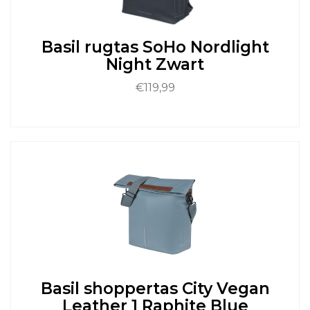
worden
op
de
Basil rugtas SoHo Nordlight
productpagina
Night Zwart
€
119,99
Dit
product
heeft
meerdere
variaties.
Deze
optie
kan
gekozen
worden
op
de
Basil shoppertas City Vegan
productpagina
Leather 1 Raphite Blue