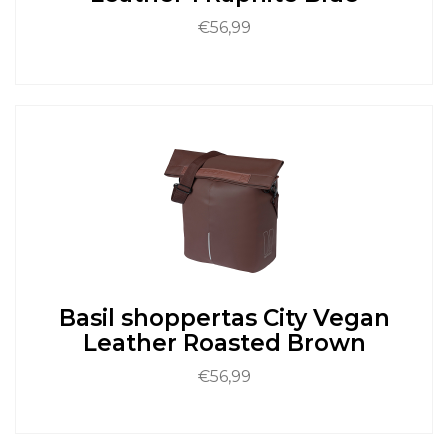
€
56,99
Dit
product
heeft
meerdere
variaties.
Deze
optie
kan
gekozen
worden
op
de
Basil shoppertas City Vegan
productpagina
Leather Roasted Brown
€
56,99
Dit
product