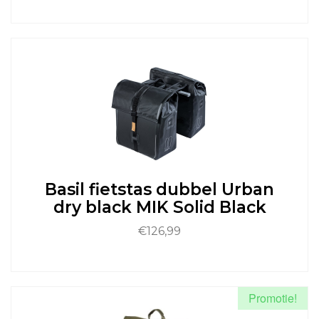
Dit
product
heeft
meerdere
variaties.
Deze
optie
kan
gekozen
worden
op
de
Basil fietstas dubbel Urban
productpagina
dry black MIK Solid Black
€
126,99
Dit
product
heeft
Promotie!
meerdere