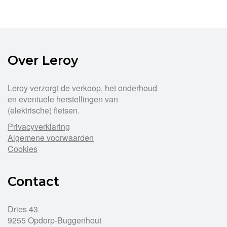
heeft
meerdere
variaties.
Deze
optie
Over Leroy
kan
gekozen
worden
Leroy verzorgt de verkoop, het onderhoud
op
en eventuele herstellingen van
de
(elektrische) fietsen.
productpagina
Privacyverklaring
Algemene voorwaarden
Cookies
Contact
Dries 43
9255 Opdorp-Buggenhout