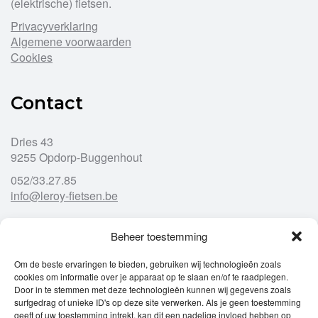
(elektrische) fietsen.
Privacyverklaring
Algemene voorwaarden
Cookies
Contact
Dries 43
9255 Opdorp-Buggenhout
052/33.27.85
info@leroy-fietsen.be
Beheer toestemming
Openingsuren
Om de beste ervaringen te bieden, gebruiken wij technologieën zoals
cookies om informatie over je apparaat op te slaan en/of te raadplegen.
Ma
gesloten
Door in te stemmen met deze technologieën kunnen wij gegevens zoals
Di
9u – 12u
13u – 18u00
surfgedrag of unieke ID's op deze site verwerken. Als je geen toestemming
Wo
9u – 12u
13u – 18u00
geeft of uw toestemming intrekt, kan dit een nadelige invloed hebben op