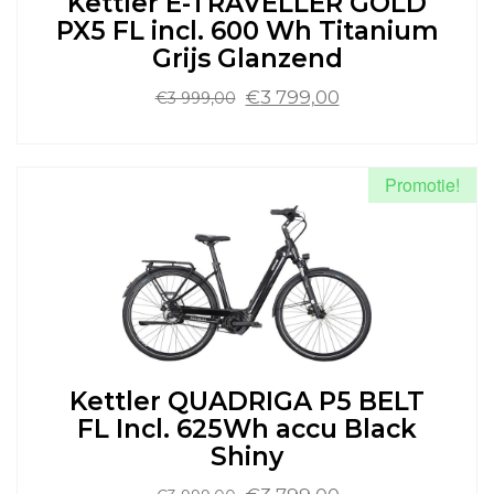
Kettler E-TRAVELLER GOLD
productpagina
PX5 FL incl. 600 Wh Titanium
Grijs Glanzend
Oorspronkelijke
Huidige
€
3 799,00
€
3 999,00
prijs
prijs
was:
is:
Dit
€3
€3
product
Promotie!
999,00.
799,00.
heeft
meerdere
variaties.
Deze
optie
kan
gekozen
worden
op
de
Kettler QUADRIGA P5 BELT
productpagina
FL Incl. 625Wh accu Black
Shiny
Oorspronkelijke
Huidige