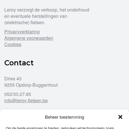
worden
Leroy verzorgt de verkoop, het onderhoud
op
en eventuele herstellingen van
de
(elektrische) fietsen.
productpagina
Privacyverklaring
Algemene voorwaarden
Cookies
Contact
Dries 43
9255 Opdorp-Buggenhout
052/33.27.85
info@leroy-fietsen.be
Beheer toestemming
Openingsuren
Om de beste ervaringen te bieden, gebruiken wij technologieën zoals