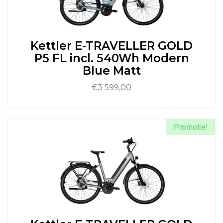
kan
gekozen
worden
op
de
Kettler E-TRAVELLER GOLD
productpagina
P5 FL incl. 540Wh Modern
Blue Matt
€
3 599,00
Dit
product
Promotie!
heeft
meerdere
variaties.
Deze
optie
kan
gekozen
worden
op
de