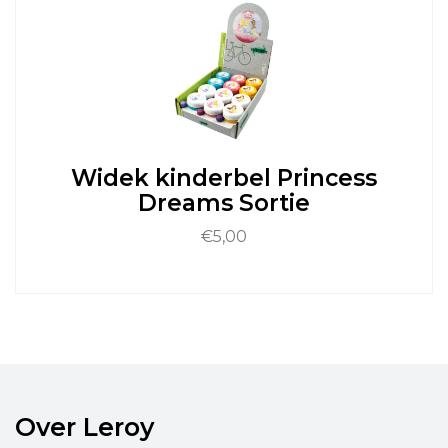
variaties.
Deze
optie
kan
gekozen
worden
op
de
Widek kinderbel Princess
productpagina
Dreams Sortie
€
5,00
Dit
product
heeft
meerdere
variaties.
Deze
optie
Over Leroy
kan
gekozen