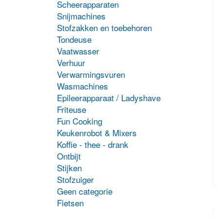
p
Scheerapparaten
h
Snijmachines
m
Stofzakken en toebehoren
v
Tondeuse
D
o
Vaatwasser
k
Verhuur
g
Verwarmingsvuren
w
Wasmachines
o
Epileerapparaat / Ladyshave
d
p
Friteuse
Fun Cooking
Keukenrobot & Mixers
Koffie - thee - drank
Ontbijt
Stijken
Stofzuiger
Geen categorie
D
p
Fietsen
h