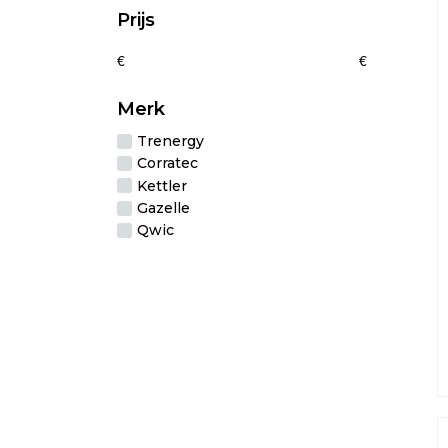
m
Prijs
v
D
€
€
o
k
g
Merk
w
Trenergy
o
d
Corratec
p
Kettler
Gazelle
Qwic
D
p
h