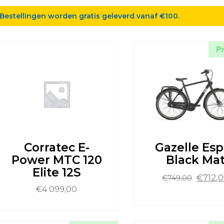
Bestellingen worden gratis geleverd vanaf €100.
Pr
Corratec E-
Gazelle Esp
Power MTC 120
Black Ma
Elite 12S
Oorspr
€
712,
€
749,00
prijs
€
4 099,00
was:
Dit
€749,0
product
it
heeft