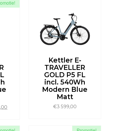
omotie!
meerdere
variaties.
Deze
optie
kan
gekozen
worden
op
de
productpagina
Kettler E-
R
TRAVELLER
L
GOLD P5 FL
Wh
incl. 540Wh
ue
Modern Blue
Matt
onkelijke
Huidige
€
3 599,00
,00
prijs
is:
Dit
€3
product
omotie!
Promotie!